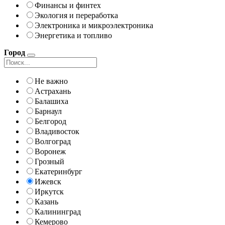
Финансы и финтех
Экология и переработка
Электроника и микроэлектроника
Энергетика и топливо
Город
Не важно
Астрахань
Балашиха
Барнаул
Белгород
Владивосток
Волгоград
Воронеж
Грозный
Екатеринбург
Ижевск
Иркутск
Казань
Калининград
Кемерово