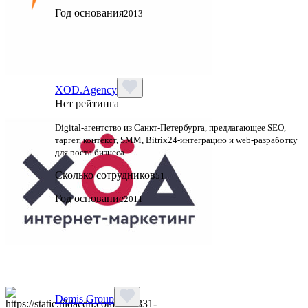
Год основания
2013
XOD.Agency
Нет рейтинга
Digital-агентство из Санкт-Петербурга, предлагающее SEO,
таргет, контекст, SMM, Bitrix24-интеграцию и web-разработку
для роста бизнеса.
Сколько сотрудников
51
Год основание
2011
Demis Group