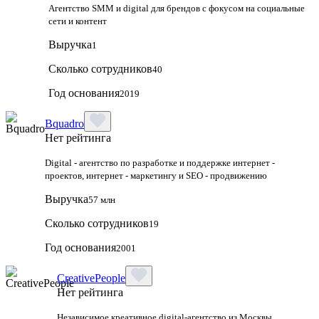
Агентство SMM и digital для брендов с фокусом на социальные
сети и контент
Выручка
1
Сколько сотрудников
40
Год основания
2019
Bquadro
Нет рейтинга
Digital - агентство по разработке и поддержке интернет -
проектов, интернет - маркетингу и SEO - продвижению
Выручка
57 млн
Сколько сотрудников
19
Год основания
2001
CreativePeople
Нет рейтинга
Независимое креативное digital‑агентство из Москвы,