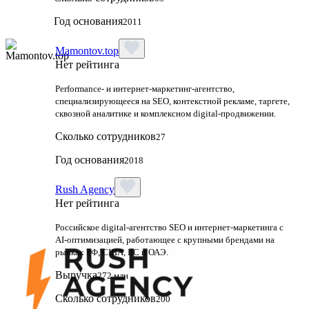
Год основания
2011
Mamontov.top
Нет рейтинга
Performance‑ и интернет‑маркетинг‑агентство,
специализирующееся на SEO, контекстной рекламе, таргете,
сквозной аналитике и комплексном digital‑продвижении.
Сколько сотрудников
27
Год основания
2018
Rush Agency
Нет рейтинга
Российское digital‑агентство SEO и интернет‑маркетинга с
AI‑оптимизацией, работающее с крупными брендами на
рынках РФ, США, ЕС и ОАЭ.
Выручка
272 млн
Сколько сотрудников
200