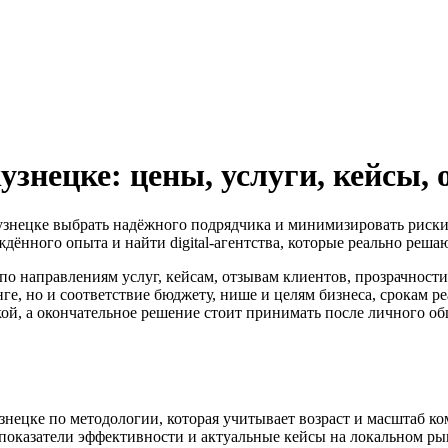
знецке: цены, услуги, кейсы,
кузнецке выбрать надёжного подрядчика и минимизировать риски п
ждённого опыта и найти digital-агентства, которые реально реша
по направлениям услуг, кейсам, отзывам клиентов, прозрачност
ге, но и соответствие бюджету, нише и целям бизнеса, срокам р
й, а окончательное решение стоит принимать после личного общ
узнецке по методологии, которая учитывает возраст и масштаб к
, показатели эффективности и актуальные кейсы на локальном ры