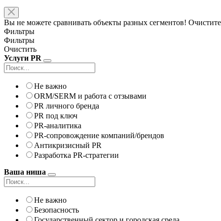
Вы не можете сравнивать объекты разных сегментов! Очистите
Фильтры
Фильтры
Очистить
Услуги PR
Не важно
ORM/SERM и работа с отзывами
PR личного бренда
PR под ключ
PR-аналитика
PR-сопровождение компаний/брендов
Антикризисный PR
Разработка PR-стратегии
Ваша ниша
Не важно
Безопасность
Государственный сектор и городская среда