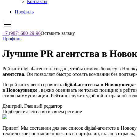
Контакты
Профиль
+7 (987) 680-29-96
Оставить заявку
Профиль
Лучшие PR агентства в Новоку
Рейтинг digital-агентств создан, чтобы помочь бизнесу в Ново
агентства
. Он позволяет быстро отсеять компании без подтвер
По рейтингу легко сравнить
digital-агентства в Новокузнецке
в Новокузнецке
, важно оценивать не только позицию в рейтин
стилю коммуникации. Рейтинг служит удобной отправной точко
Дмитрий, Главный редактор
Подберите агентство в своем регионе
Привет! Мы составили для вас список digital-агентств в Новок
техническое состояние проектов в портфолио, вклад в отрасль