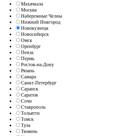
Махачкала
Москва
Набережные Челны
Нижний Новгород
Новокузнецк
Новосибирск
Омск
Оренбург
Пенза
Пермь
Ростов-на-Дону
Рязань
Самара
Санкт-Петербург
Саранск
Саратов
Сочи
Ставрополь
Тольятти
Томск
Тула
Тюмень