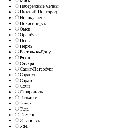
Москва
Набережные Челны
Нижний Новгород
Новокузнецк
Новосибирск
Омск
Оренбург
Пенза
Пермь
Ростов-на-Дону
Рязань
Самара
Санкт-Петербург
Саранск
Саратов
Сочи
Ставрополь
Тольятти
Томск
Тула
Тюмень
Ульяновск
Уфа