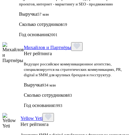
проектов, интернет - маркетингу и SEO - продвижению
Выручка
57 млн
Сколько сотрудников
19
Год основания
2001
Михайлов и Партнёры
Нет рейтинга
Ведущее российское коммуникационное агентство,
специализируется на стратегических коммуникациях, PR,
digital и SMM для крупных брендов и госструктур.
Выручка
934 млн
Сколько сотрудников
83
Год основания
1993
Yellow Yeti
Нет рейтинга
Агентство SMM и digital для брендов с фокусом на социальные