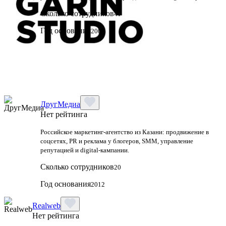
Сколько сотрудников
41
Год основания
2009
ДругМедиа
Нет рейтинга
Российское маркетинг-агентство из Казани: продвижение в
соцсетях, PR и реклама у блогеров, SMM, управление
репутацией и digital-кампании.
Сколько сотрудников
20
Год основания
2012
Realweb
Нет рейтинга