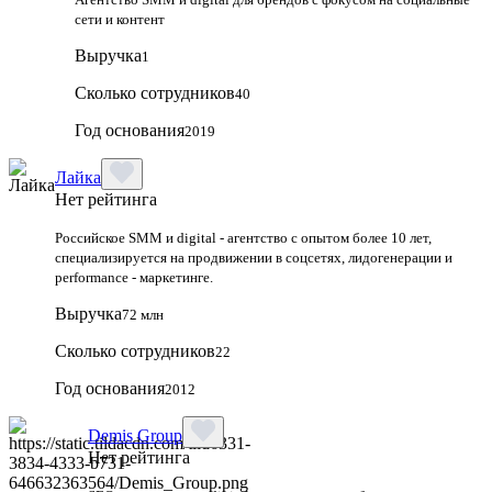
сети и контент
Выручка
1
Сколько сотрудников
40
Год основания
2019
Лайка
Нет рейтинга
Российское SMM и digital - агентство с опытом более 10 лет,
специализируется на продвижении в соцсетях, лидогенерации и
performance - маркетинге.
Выручка
72 млн
Сколько сотрудников
22
Год основания
2012
Demis Group
Нет рейтинга