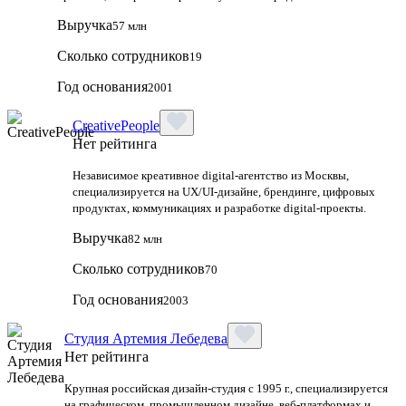
Выручка
57 млн
Сколько сотрудников
19
Год основания
2001
CreativePeople
Нет рейтинга
Независимое креативное digital‑агентство из Москвы,
специализируется на UX/UI‑дизайне, брендинге, цифровых
продуктах, коммуникациях и разработке digital‑проекты.
Выручка
82 млн
Сколько сотрудников
70
Год основания
2003
Студия Артемия Лебедева
Нет рейтинга
Крупная российская дизайн‑студия с 1995 г., специализируется
на графическом, промышленном дизайне, веб‑платформах и