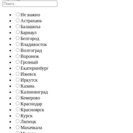
Не важно
Астрахань
Балашиха
Барнаул
Белгород
Владивосток
Волгоград
Воронеж
Грозный
Екатеринбург
Ижевск
Иркутск
Казань
Калининград
Кемерово
Краснодар
Красноярск
Курск
Липецк
Махачкала