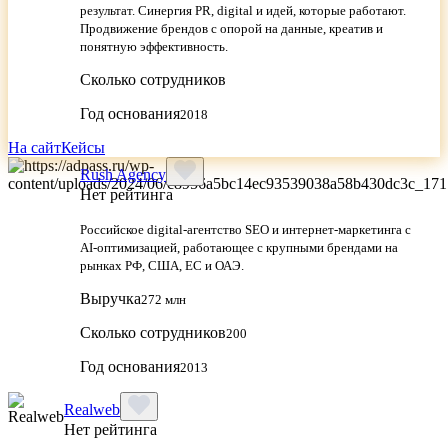
результат. Синергия PR, digital и идей, которые работают.
Продвижение брендов с опорой на данные, креатив и
понятную эффективность.
Сколько сотрудников
Год основания
2018
На сайт
Кейсы
Rush Agency
Нет рейтинга
Российское digital‑агентство SEO и интернет‑маркетинга с
AI‑оптимизацией, работающее с крупными брендами на
рынках РФ, США, ЕС и ОАЭ.
Выручка
272 млн
Сколько сотрудников
200
Год основания
2013
Realweb
Нет рейтинга