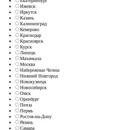
Екатеринбург
Ижевск
Иркутск
Казань
Калининград
Кемерово
Краснодар
Красноярск
Курск
Липецк
Махачкала
Москва
Набережные Челны
Нижний Новгород
Новокузнецк
Новосибирск
Омск
Оренбург
Пенза
Пермь
Ростов-на-Дону
Рязань
Самара