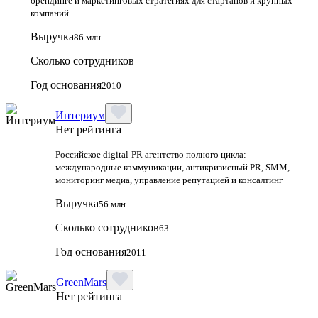
брендинге и маркетинговых стратегиях для стартапов и крупных
компаний.
Выручка
86 млн
Сколько сотрудников
Год основания
2010
Интериум
Нет рейтинга
Российское digital-PR агентство полного цикла:
международные коммуникации, антикризисный PR, SMM,
мониторинг медиа, управление репутацией и консалтинг
Выручка
56 млн
Сколько сотрудников
63
Год основания
2011
GreenMars
Нет рейтинга