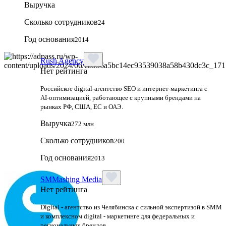
Выручка
Сколько сотрудников
24
Год основания
2014
Rush Agency
Нет рейтинга
Российское digital‑агентство SEO и интернет‑маркетинга с
AI‑оптимизацией, работающее с крупными брендами на
рынках РФ, США, ЕС и ОАЭ.
Выручка
272 млн
Сколько сотрудников
200
Год основания
2013
SMMashing Media
Нет рейтинга
Digital - агентство из Челябинска с сильной экспертизой в SMM
и комплексном digital - маркетинге для федеральных и
региональных брендов.