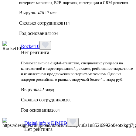
интернет‑магазины, B2B‑порталы, интеграции и CRM‑решения.
Выручка
478.17 млн.
Сколько сотрудников
114
Год основания
2004
Rocket10
Нет рейтинга
Полносервисное digital-агентство, специализирующееся на
контекстной и таргетированной рекламе, performance-маркетинге
и комплексном продвижении интернет-магазинов. Один из
лидеров российского рынка с выручкой более 4,5 млрд руб.
Выручка
4.5 млрд
Сколько сотрудников
200
Год основания
2004
Digital info x DIMED
Нет рейтинга