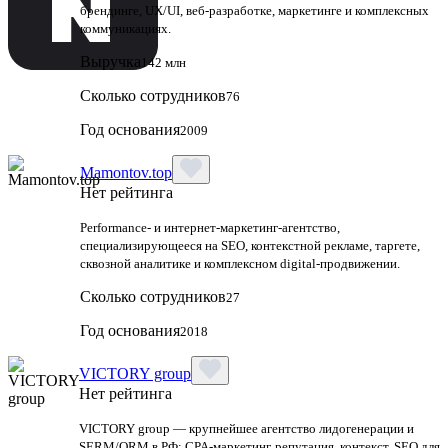
брендинге, UX/UI, веб-разработке, маркетинге и комплексных
коммуникациях.
Выручка
142 млн
Сколько сотрудников
76
Год основания
2009
Mamontov.top
Нет рейтинга
Performance‑ и интернет‑маркетинг‑агентство,
специализирующееся на SEO, контекстной рекламе, таргете,
сквозной аналитике и комплексном digital‑продвижении.
Сколько сотрудников
27
Год основания
2018
VICTORY group
Нет рейтинга
VICTORY group — крупнейшее агентство лидогенерации и
SERM/ORM в РФ: CPA-маркетинг, репутация, контекст, SEO для