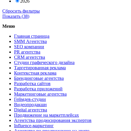
2026
Сбросить фильтры
Показать (
38
)
Меню
Главная страница
SMM Агентства
SEO компании
PR агентства
CRM агентства
Студии графического дизайна
Таргетированная реклама
Контекстная реклама
Брендинговые агентства
Разработка сайтов
Разработка приложений
Маркетинговые агентства
Геймдев-студии
Видеопродакшн
Digital агентства
Продвижение на маркетплейсах
Агентства продюсирования экспертов
Influence-маркетинг
Агентство по продвижению на авито