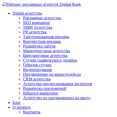
Digital-Rank
Digital агентства
Рекламные агентства
SEO компании
SMM Агентства
PR агентства
Таргетированная реклама
Контекстная реклама
Разработка сайтов
Маркетинговые агентства
Брендинговые агентства
Студии графического дизайна
Геймдев-студии
Видеопродакшн
Продвижение на маркетплейсах
CRM агентства
Агентства продюсирования экспертов
Разработка приложений
Influence-маркетинг
Агентство по продвижению на авито
Блог
О проекте
Контакты