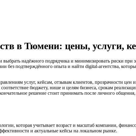
ств в Тюмени: цены, услуги, к
ни выбрать надёжного подрядчика и минимизировать риски при зак
нии без подтверждённого опыта и найти digital-агентства, котор
равлениям услуг, кейсам, отзывам клиентов, прозрачности цен 
и соответствие бюджету, нише и целям бизнеса, срокам реализаци
кончательное решение стоит принимать после личного общения, с
дологии, которая учитывает возраст и масштаб компании, финанс
 эффективности и актуальные кейсы на локальном рынке.