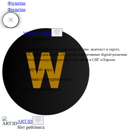
Фильтры
Фильтры
Wunder Digital
Нет рейтинга
Российское full-service digital-агентство: контекст и таргет,
SEO, SMM, аналитика, стратегии и креативные digital-решения.
Работает международно через филиалы в СНГ и Европе.
Выручка
1 млрд
Сколько сотрудников
140
Год основания
2015
ART3D
Нет рейтинга