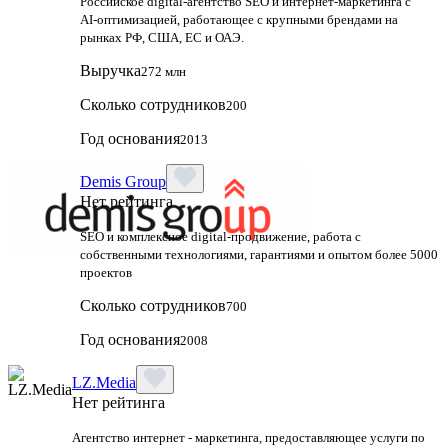
Российское digital‑агентство SEO и интернет‑маркетинга с
AI‑оптимизацией, работающее с крупными брендами на
рынках РФ, США, ЕС и ОАЭ.
Выручка
272 млн
Сколько сотрудников
200
Год основания
2013
Demis Group
Нет рейтинга
SEO и комплексное digital-продвижение, работа с
собственными технологиями, гарантиями и опытом более 5000
проектов
Сколько сотрудников
700
Год основания
2008
LZ.Media
Нет рейтинга
Агентство интернет - маркетинга, предоставляющее услуги по