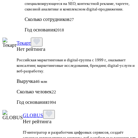
специализирующееся на SEO, контекстной рекламе, таргете,
сквозной аналитике и комплексном digital‑продвижении.
Сколько сотрудников
27
Год основания
2018
Текарт
Нет рейтинга
Российская маркетинговая и digital‑группа с 1999 г., оказывает
консалтинг, маркетинговые исследования, брендинг, digital‑услуги и
веб‑разработку.
Выручка
46 млн
Сколько человек
22
Год основания
1994
GLOBUS
Нет рейтинга
IT-интегратор и разработчик цифровых сервисов, создаёт
сложные корпоративные системы, веб и мобильные решения для