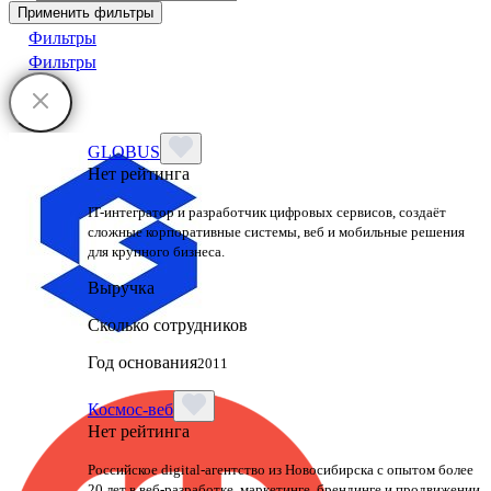
Применить фильтры
Фильтры
Фильтры
GLOBUS
Нет рейтинга
IT-интегратор и разработчик цифровых сервисов, создаёт
сложные корпоративные системы, веб и мобильные решения
для крупного бизнеса.
Выручка
Сколько сотрудников
Год основания
2011
Космос-веб
Нет рейтинга
Российское digital-агентство из Новосибирска с опытом более
20 лет в веб-разработке, маркетинге, брендинге и продвижении