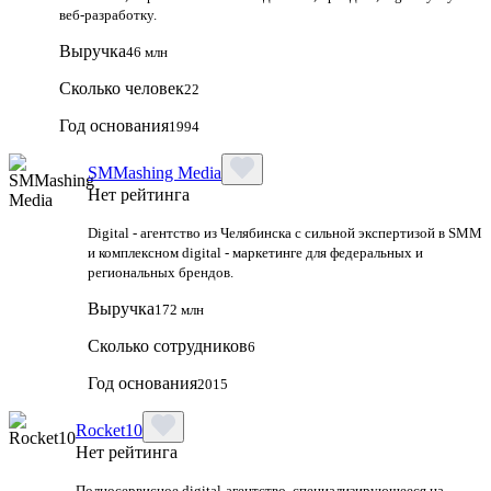
веб‑разработку.
Выручка
46 млн
Сколько человек
22
Год основания
1994
SMMashing Media
Нет рейтинга
Digital - агентство из Челябинска с сильной экспертизой в SMM
и комплексном digital - маркетинге для федеральных и
региональных брендов.
Выручка
172 млн
Сколько сотрудников
6
Год основания
2015
Rocket10
Нет рейтинга
Полносервисное digital-агентство, специализирующееся на