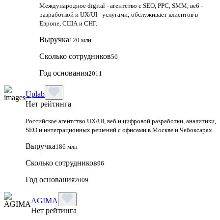
Международное digital - агентство с SEO, PPC, SMM, веб -
разработкой и UX/UI - услугами; обслуживает клиентов в
Европе, США и СНГ.
Выручка
120 млн
Сколько сотрудников
50
Год основания
2011
Uplab
Нет рейтинга
Российское агентство UX/UI, веб и цифровой разработки, аналитики,
SEO и интеграционных решений с офисами в Москве и Чебоксарах.
Выручка
186 млн
Сколько сотрудников
96
Год основания
2009
AGIMA
Нет рейтинга