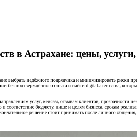
тв в Астрахане: цены, услуги,
хане выбрать надёжного подрядчика и минимизировать риски при з
нии без подтверждённого опыта и найти digital-агентства, котор
аправлениям услуг, кейсам, отзывам клиентов, прозрачности це
о и соответствие бюджету, нише и целям бизнеса, срокам реализ
кончательное решение стоит принимать после личного общения, с