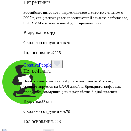
Нет рейтинга
Российское интернет-и маркетинговое агентство с опытом с
2007 г., специализируется на контекстной рекламе, performance,
SEO, SMM и комплексном digital-продвижении.
Выручка
1.8 млрд
Сколько сотрудников
70
Год основания
2005
CreativePeople
Нет рейтинга
Независимое креативное digital‑агентство из Москвы,
специализируется на UX/UI‑дизайне, брендинге, цифровых
продуктах, коммуникациях и разработке digital‑проекты.
Выручка
82 млн
Сколько сотрудников
70
Год основания
2003