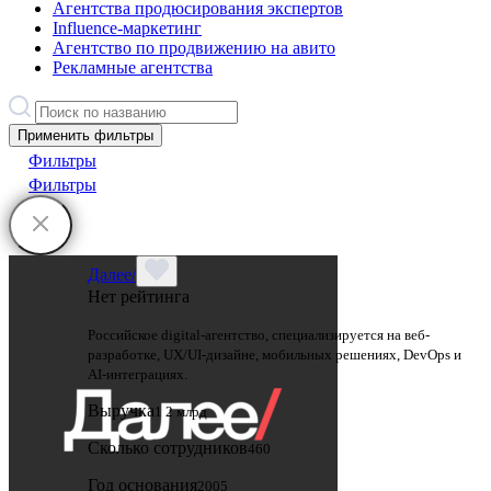
Агентства продюсирования экспертов
Influence-маркетинг
Агентство по продвижению на авито
Рекламные агентства
Применить фильтры
Фильтры
Фильтры
Далее/
Нет рейтинга
Российское digital-агентство, специализируется на веб-
разработке, UX/UI-дизайне, мобильных решениях, DevOps и
AI-интеграциях.
Выручка
1 2 млрд
Сколько сотрудников
460
Год основания
2005