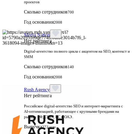
проектов
Сколько сотрудников
700
Год основания
2008
Media Nation
Нет рейтинга
Digital-агентство полного цикла с акцентом на SEO, контекст и
SMM
Сколько сотрудников
140
Год основания
2008
Rush Agency
Нет рейтинга
Российское digital‑агентство SEO и интернет‑маркетинга с
AI‑оптимизацией, работающее с крупными брендами на
рынках РФ, США, ЕС и ОАЭ.
Выручка
272 млн