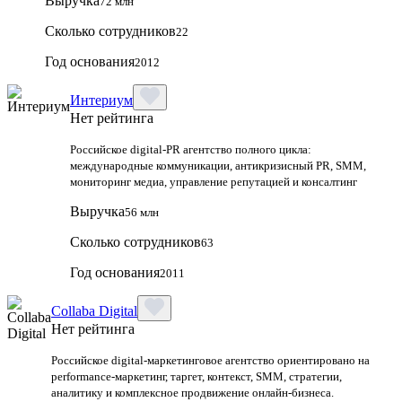
Выручка
72 млн
Сколько сотрудников
22
Год основания
2012
Интериум
Нет рейтинга
Российское digital-PR агентство полного цикла:
международные коммуникации, антикризисный PR, SMM,
мониторинг медиа, управление репутацией и консалтинг
Выручка
56 млн
Сколько сотрудников
63
Год основания
2011
Collaba Digital
Нет рейтинга
Российское digital-маркетинговое агентство ориентировано на
performance-маркетинг, таргет, контекст, SMM, стратегии,
аналитику и комплексное продвижение онлайн-бизнеса.