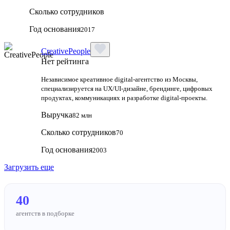
Сколько сотрудников
Год основания
2017
CreativePeople
Нет рейтинга
Независимое креативное digital‑агентство из Москвы,
специализируется на UX/UI‑дизайне, брендинге, цифровых
продуктах, коммуникациях и разработке digital‑проекты.
Выручка
82 млн
Сколько сотрудников
70
Год основания
2003
Загрузить еще
40
агентств в подборке