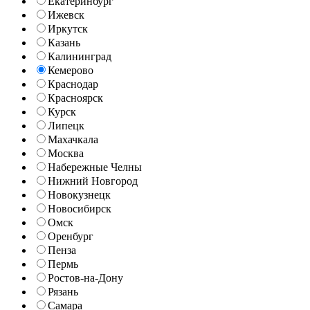
Екатеринбург
Ижевск
Иркутск
Казань
Калининград
Кемерово
Краснодар
Красноярск
Курск
Липецк
Махачкала
Москва
Набережные Челны
Нижний Новгород
Новокузнецк
Новосибирск
Омск
Оренбург
Пенза
Пермь
Ростов-на-Дону
Рязань
Самара