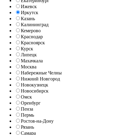
Екатеринбург
Ижевск
Иркутск
Казань
Калининград
Кемерово
Краснодар
Красноярск
Курск
Липецк
Махачкала
Москва
Набережные Челны
Нижний Новгород
Новокузнецк
Новосибирск
Омск
Оренбург
Пенза
Пермь
Ростов-на-Дону
Рязань
Самара