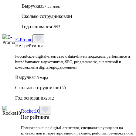
Выручка
357.53 млн.
Сколько сотрудников
304
Год основания
1995
E-Promo
Нет рейтинга
Российское digital-агентство с data-driven подходом, performance и
brandformance-маркетингом, SEO, programmatic, аналитикой и
комплексным digital-продвижением
Выручка
2.5 млрд
Сколько сотрудников
130
Год основания
2012
Rocket10
Нет рейтинга
Полносервисное digital-агентство, специализирующееся на
контекстной и таргетированной рекламе, performance-маркетинге