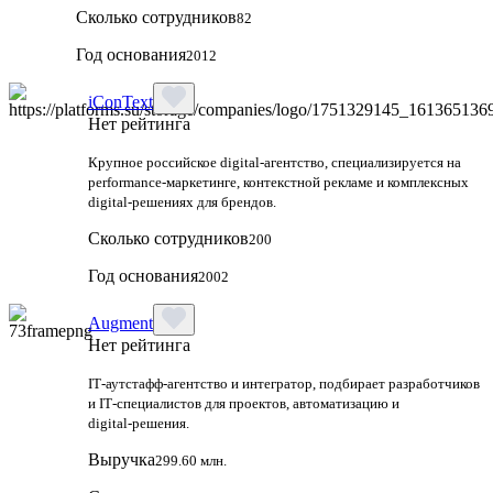
Сколько сотрудников
82
Год основания
2012
iConText
Нет рейтинга
Крупное российское digital-агентство, специализируется на
performance-маркетинге, контекстной рекламе и комплексных
digital-решениях для брендов.
Сколько сотрудников
200
Год основания
2002
Augment
Нет рейтинга
IT‑аутстафф‑агентство и интегратор, подбирает разработчиков
и IT‑специалистов для проектов, автоматизацию и
digital‑решения.
Выручка
299.60 млн.