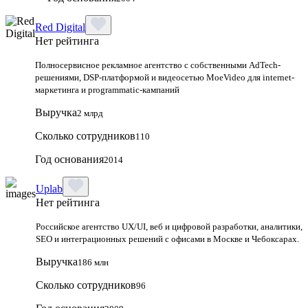
Red Digital
Нет рейтинга
Полносервисное рекламное агентство с собственными AdTech-
решениями, DSP-платформой и видеосетью MoeVideo для internet-
маркетинга и programmatic-кампаний
Выручка
2 млрд
Сколько сотрудников
110
Год основания
2014
Uplab
Нет рейтинга
Российское агентство UX/UI, веб и цифровой разработки, аналитики,
SEO и интеграционных решений с офисами в Москве и Чебоксарах.
Выручка
186 млн
Сколько сотрудников
96