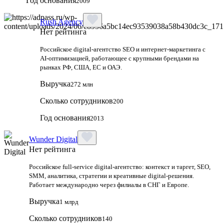
Год основания
2009
Rush Agency
Нет рейтинга
Российское digital‑агентство SEO и интернет‑маркетинга с
AI‑оптимизацией, работающее с крупными брендами на
рынках РФ, США, ЕС и ОАЭ.
Выручка
272 млн
Сколько сотрудников
200
Год основания
2013
Wunder Digital
Нет рейтинга
Российское full-service digital-агентство: контекст и таргет, SEO,
SMM, аналитика, стратегии и креативные digital-решения.
Работает международно через филиалы в СНГ и Европе.
Выручка
1 млрд
Сколько сотрудников
140