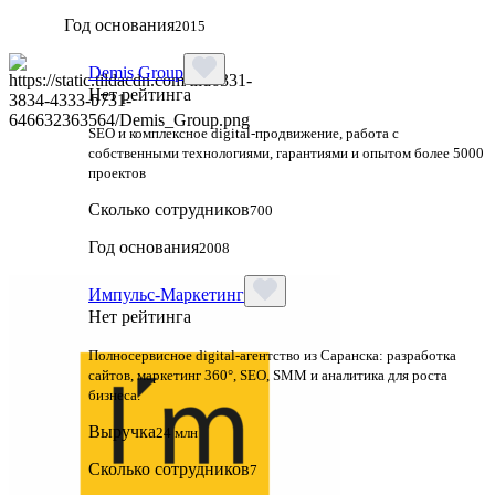
Год основания
2015
Demis Group
Нет рейтинга
SEO и комплексное digital-продвижение, работа с
собственными технологиями, гарантиями и опытом более 5000
проектов
Сколько сотрудников
700
Год основания
2008
Импульс-Маркетинг
Нет рейтинга
Полносервисное digital-агентство из Саранска: разработка
сайтов, маркетинг 360°, SEO, SMM и аналитика для роста
бизнеса.
Выручка
24 млн
Сколько сотрудников
7