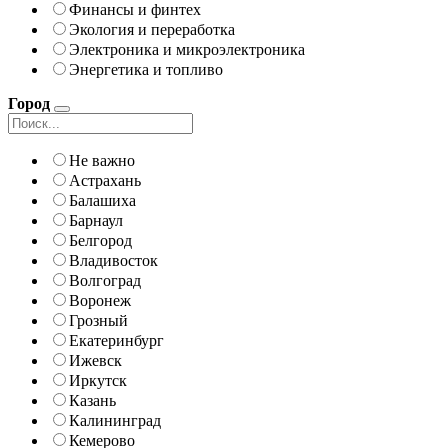
Финансы и финтех
Экология и переработка
Электроника и микроэлектроника
Энергетика и топливо
Город
Не важно
Астрахань
Балашиха
Барнаул
Белгород
Владивосток
Волгоград
Воронеж
Грозный
Екатеринбург
Ижевск
Иркутск
Казань
Калининград
Кемерово