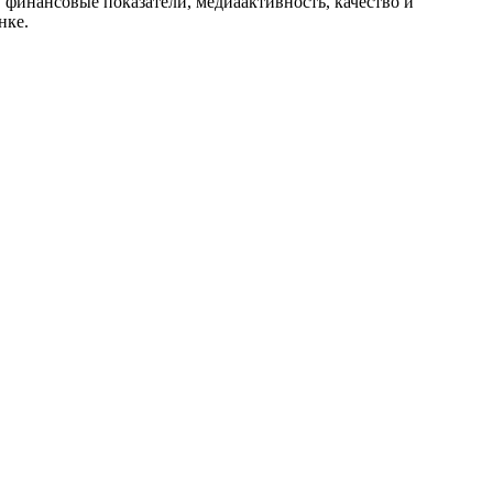
, финансовые показатели, медиаактивность, качество и
нке.