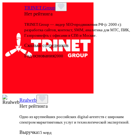
TRINET.Group
Нет рейтинга
TRINET.Group — лидер SEO-продвижения РФ (с 2000 г.):
разработка сайтов, контекст, SMM, аналитика для МТС, ПИК,
Газпромнефть с офисами в СПб и Москве.
Сколько сотрудников
Год основания
2000
Realweb
Нет рейтинга
Одно из крупнейших российских digital-агентств с широким
спектром маркетинговых услуг и технологической экспертизой.
Выручка
15 млрд