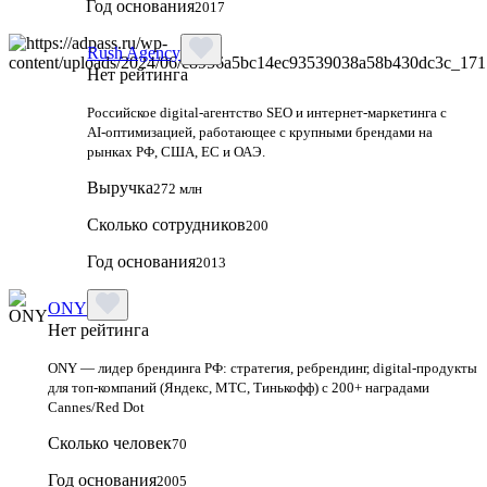
Год основания
2017
Rush Agency
Нет рейтинга
Российское digital‑агентство SEO и интернет‑маркетинга с
AI‑оптимизацией, работающее с крупными брендами на
рынках РФ, США, ЕС и ОАЭ.
Выручка
272 млн
Сколько сотрудников
200
Год основания
2013
ONY
Нет рейтинга
ONY — лидер брендинга РФ: стратегия, ребрендинг, digital-продукты
для топ-компаний (Яндекс, МТС, Тинькофф) с 200+ наградами
Cannes/Red Dot
Сколько человек
70
Год основания
2005