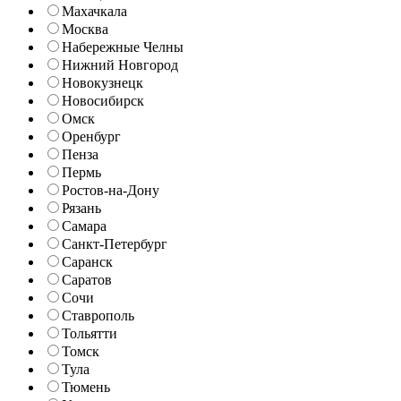
Махачкала
Москва
Набережные Челны
Нижний Новгород
Новокузнецк
Новосибирск
Омск
Оренбург
Пенза
Пермь
Ростов-на-Дону
Рязань
Самара
Санкт-Петербург
Саранск
Саратов
Сочи
Ставрополь
Тольятти
Томск
Тула
Тюмень