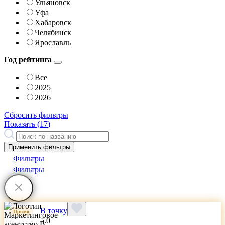
Ульяновск
Уфа
Хабаровск
Челябинск
Ярославль
Год рейтинга
Все
2025
2026
Сбросить фильтры
Показать (
17
)
Применить фильтры
Фильтры
Фильтры
В точку
Промо
5.0