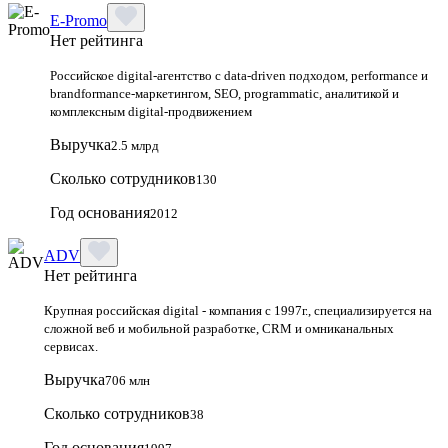
E-Promo
Нет рейтинга
Российское digital-агентство с data-driven подходом, performance и
brandformance-маркетингом, SEO, programmatic, аналитикой и
комплексным digital-продвижением
Выручка
2.5 млрд
Сколько сотрудников
130
Год основания
2012
ADV
Нет рейтинга
Крупная российская digital - компания с 1997г., специализируется на
сложной веб и мобильной разработке, CRM и омниканальных
сервисах.
Выручка
706 млн
Сколько сотрудников
38
Год основания