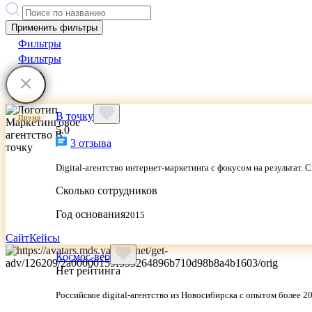
Применить фильтры
Фильтры
Фильтры
В точку
Промо
5.0
3 отзыва
Digital-агентство интернет-маркетинга с фокусом на результат
Сколько сотрудников
Год основания
2015
Сайт
Кейсы
Космос-веб
Нет рейтинга
Российское digital-агентство из Новосибирска с опытом более 20