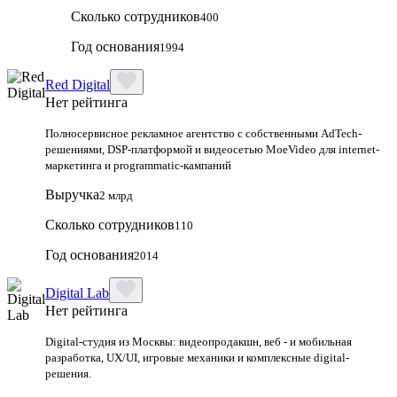
Сколько сотрудников
400
Год основания
1994
Red Digital
Нет рейтинга
Полносервисное рекламное агентство с собственными AdTech-
решениями, DSP-платформой и видеосетью MoeVideo для internet-
маркетинга и programmatic-кампаний
Выручка
2 млрд
Сколько сотрудников
110
Год основания
2014
Digital Lab
Нет рейтинга
Digital-студия из Москвы: видеопродакшн, веб - и мобильная
разработка, UX/UI, игровые механики и комплексные digital-
решения.