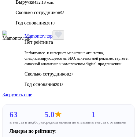
Выручка
432.13 млн.
Сколько сотрудников
98
Год основания
2010
Mamontov.top
Нет рейтинга
Performance‑ и интернет‑маркетинг‑агентство,
специализирующееся на SEO, контекстной рекламе, таргете,
сквозной аналитике и комплексном digital‑продвижении.
Сколько сотрудников
27
Год основания
2018
Загрузить еще
63
5.0
★
1
агентств в подборке
средняя оценка по отзывам
агентств с отзывами
Лидеры по рейтингу: