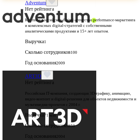
Adventum
Нет рейтинга
Крупное российское digital‑агентство performance‑маркетинга
и комплексных digital‑стратегий с собственными
аналитическими продуктами и 15+ лет опытом.
Выручка
1
Сколько сотрудников
100
Год основания
2009
ART3D
Нет рейтинга
Российская IT-компания, создающая 3D-графику, анимацию,
видео-контент и digital-решения для объектов недвижимости и
мультимедиа-проектов с 2004 г.
Выручка
71 млн
Сколько сотрудников
50
Год основания
2004