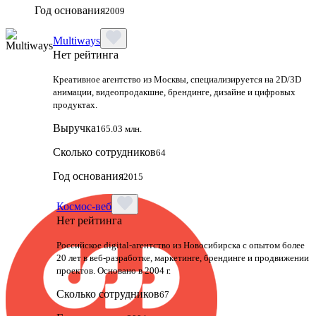
Год основания
2009
Multiways
Нет рейтинга
Креативное агентство из Москвы, специализируется на 2D/3D
анимации, видеопродакшне, брендинге, дизайне и цифровых
продуктах.
Выручка
165.03 млн.
Сколько сотрудников
64
Год основания
2015
Космос-веб
Нет рейтинга
Российское digital-агентство из Новосибирска с опытом более
20 лет в веб-разработке, маркетинге, брендинге и продвижении
проектов. Основано в 2004 г.
Сколько сотрудников
67