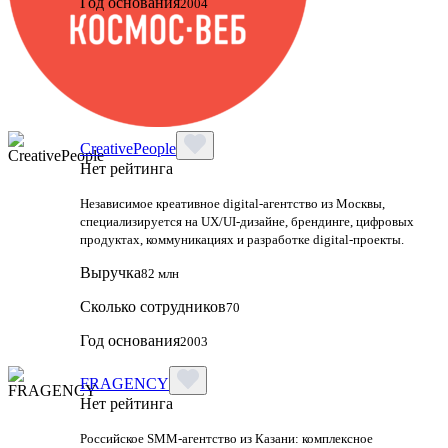
Год основания
2004
CreativePeople
Нет рейтинга
Независимое креативное digital‑агентство из Москвы,
специализируется на UX/UI‑дизайне, брендинге, цифровых
продуктах, коммуникациях и разработке digital‑проекты.
Выручка
82 млн
Сколько сотрудников
70
Год основания
2003
FRAGENCY
Нет рейтинга
Российское SMM-агентство из Казани: комплексное