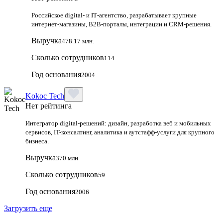
Российское digital‑ и IT‑агентство, разрабатывает крупные
интернет‑магазины, B2B‑порталы, интеграции и CRM‑решения.
Выручка
478.17 млн.
Сколько сотрудников
114
Год основания
2004
Kokoc Tech
Нет рейтинга
Интегратор digital-решений: дизайн, разработка веб и мобильных
сервисов, IT-консалтинг, аналитика и аутстафф-услуги для крупного
бизнеса.
Выручка
370 млн
Сколько сотрудников
59
Год основания
2006
Загрузить еще