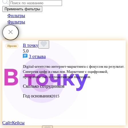
Применить фильтры
Фильтры
Фильтры
В точку
Промо
5.0
3 отзыва
Digital-агентство интернет-маркетинга с фокусом на результат.
Синергия цифр и смыслов. Маркетинг с оцифровкой,
прозрачностью и проактивным подходом.
Сколько сотрудников
Год основания
2015
Сайт
Кейсы