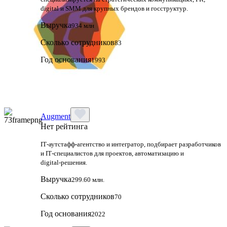
digital и SMM для крупных брендов и госструктур.
Выручка
934 млн
Сколько сотрудников
83
Год основания
1993
Augment
Нет рейтинга
IT‑аутстафф‑агентство и интегратор, подбирает разработчиков
и IT‑специалистов для проектов, автоматизацию и
digital‑решения.
Выручка
299.60 млн.
Сколько сотрудников
70
Год основания
2022