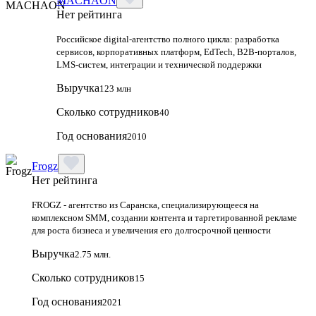
MACHAON
Нет рейтинга
Российское digital‑агентство полного цикла: разработка
сервисов, корпоративных платформ, EdTech, B2B‑порталов,
LMS‑систем, интеграции и технической поддержки
Выручка
123 млн
Сколько сотрудников
40
Год основания
2010
Frogz
Нет рейтинга
FROGZ - агентство из Саранска, специализирующееся на
комплексном SMM, создании контента и таргетированной рекламе
для роста бизнеса и увеличения его долгосрочной ценности
Выручка
2.75 млн.
Сколько сотрудников
15
Год основания
2021