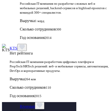
Российская IT-компания по разработке сложных веб и
мобильных решений, backend-сервисов и highload-проектов с
командой 300+ специалистов.
Выручка
1 млрд
Сколько сотрудников
300
Год основания
2014
KTS
Нет рейтинга
Российская IT‑компания‑разработчик цифровых платформ и
PropTech/HRTech решений: веб‑ и мобильные сервисы, автоматизация,
DevOps и корпоративные продукты.
Выручка
264 млн
Сколько сотрудников
110
Год основания
2015
Riverstart