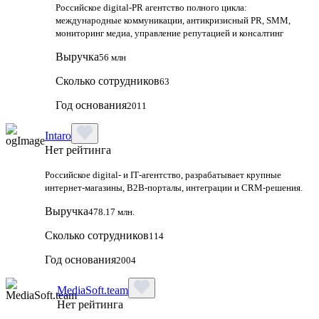
Российское digital-PR агентство полного цикла:
международные коммуникации, антикризисный PR, SMM,
мониторинг медиа, управление репутацией и консалтинг
Выручка
56 млн
Сколько сотрудников
63
Год основания
2011
Intaro
Нет рейтинга
Российское digital‑ и IT‑агентство, разрабатывает крупные
интернет‑магазины, B2B‑порталы, интеграции и CRM‑решения.
Выручка
478.17 млн.
Сколько сотрудников
114
Год основания
2004
MediaSoft.team
Нет рейтинга