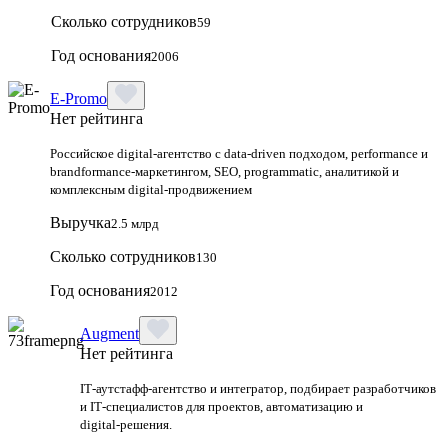
Сколько сотрудников
59
Год основания
2006
E-Promo
Нет рейтинга
Российское digital-агентство с data-driven подходом, performance и
brandformance-маркетингом, SEO, programmatic, аналитикой и
комплексным digital-продвижением
Выручка
2.5 млрд
Сколько сотрудников
130
Год основания
2012
Augment
Нет рейтинга
IT‑аутстафф‑агентство и интегратор, подбирает разработчиков
и IT‑специалистов для проектов, автоматизацию и
digital‑решения.