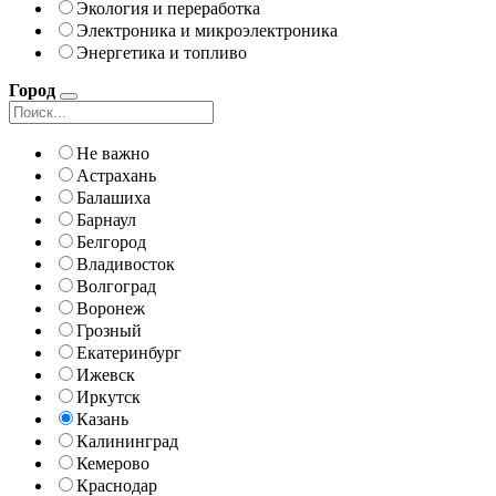
Экология и переработка
Электроника и микроэлектроника
Энергетика и топливо
Город
Не важно
Астрахань
Балашиха
Барнаул
Белгород
Владивосток
Волгоград
Воронеж
Грозный
Екатеринбург
Ижевск
Иркутск
Казань
Калининград
Кемерово
Краснодар