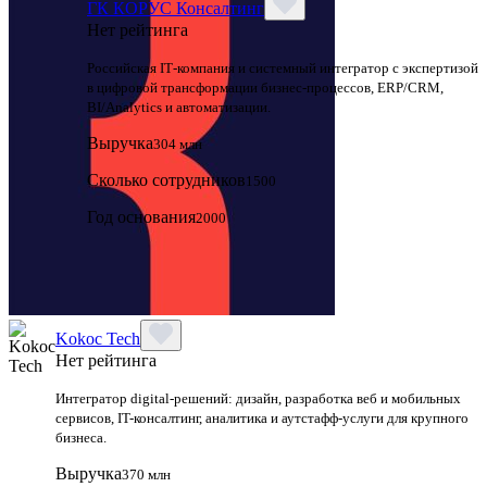
ГК КОРУС Консалтинг
Нет рейтинга
Российская IT‑компания и системный интегратор с экспертизой
в цифровой трансформации бизнес‑процессов, ERP/CRM,
BI/Analytics и автоматизации.
Выручка
304 млн
Сколько сотрудников
1500
Год основания
2000
Kokoc Tech
Нет рейтинга
Интегратор digital-решений: дизайн, разработка веб и мобильных
сервисов, IT-консалтинг, аналитика и аутстафф-услуги для крупного
бизнеса.
Выручка
370 млн