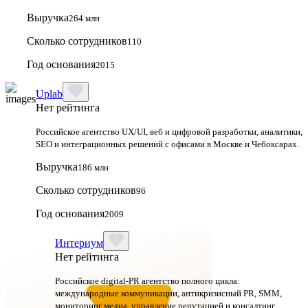
Выручка
264 млн
Сколько сотрудников
110
Год основания
2015
Uplab
Нет рейтинга
Российское агентство UX/UI, веб и цифровой разработки, аналитики,
SEO и интеграционных решений с офисами в Москве и Чебоксарах.
Выручка
186 млн
Сколько сотрудников
96
Год основания
2009
Интериум
Нет рейтинга
Российское digital-PR агентство полного цикла:
международные коммуникации, антикризисный PR, SMM,
мониторинг медиа, управление репутацией и консалтинг