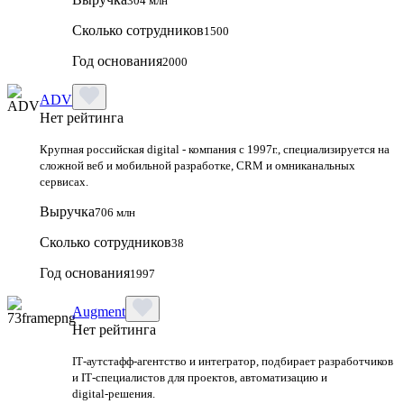
304 млн
Сколько сотрудников
1500
Год основания
2000
ADV
Нет рейтинга
Крупная российская digital - компания с 1997г., специализируется на
сложной веб и мобильной разработке, CRM и омниканальных
сервисах.
Выручка
706 млн
Сколько сотрудников
38
Год основания
1997
Augment
Нет рейтинга
IT‑аутстафф‑агентство и интегратор, подбирает разработчиков
и IT‑специалистов для проектов, автоматизацию и
digital‑решения.