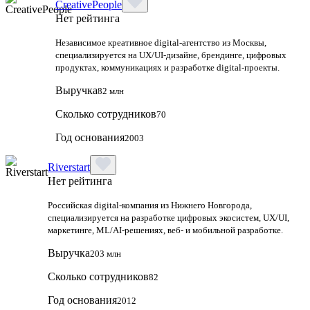
CreativePeople
Нет рейтинга
Независимое креативное digital‑агентство из Москвы,
специализируется на UX/UI‑дизайне, брендинге, цифровых
продуктах, коммуникациях и разработке digital‑проекты.
Выручка
82 млн
Сколько сотрудников
70
Год основания
2003
Riverstart
Нет рейтинга
Российская digital‑компания из Нижнего Новгорода,
специализируется на разработке цифровых экосистем, UX/UI,
маркетинге, ML/AI‑решениях, веб‑ и мобильной разработке.
Выручка
203 млн
Сколько сотрудников
82
Год основания
2012