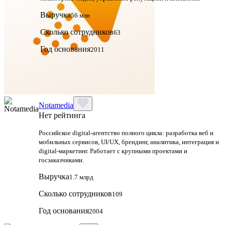
Выручка
56 млн
Сколько сотрудников
63
Год основания
2011
Notamedia
Нет рейтинга
Российское digital-агентство полного цикла: разработка веб и
мобильных сервисов, UI/UX, брендинг, аналитика, интеграция и
digital-маркетинг. Работает с крупными проектами и
госзаказчиками.
Выручка
1.7 млрд
Сколько сотрудников
109
Год основания
2004