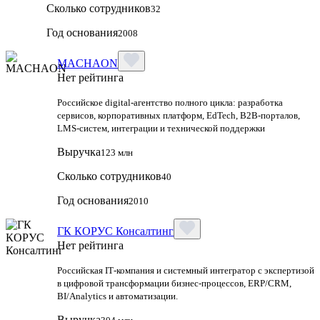
Сколько сотрудников
32
Год основания
2008
MACHAON
Нет рейтинга
Российское digital‑агентство полного цикла: разработка
сервисов, корпоративных платформ, EdTech, B2B‑порталов,
LMS‑систем, интеграции и технической поддержки
Выручка
123 млн
Сколько сотрудников
40
Год основания
2010
ГК КОРУС Консалтинг
Нет рейтинга
Российская IT‑компания и системный интегратор с экспертизой
в цифровой трансформации бизнес‑процессов, ERP/CRM,
BI/Analytics и автоматизации.
Выручка