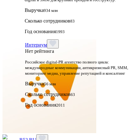
Выручка
934 млн
Сколько сотрудников
83
Год основания
1993
Интериум
Нет рейтинга
Российское digital-PR агентство полного цикла:
международные коммуникации, антикризисный PR, SMM,
мониторинг медиа, управление репутацией и консалтинг
Выручка
56 млн
Сколько сотрудников
63
Год основания
2011
R52.RU