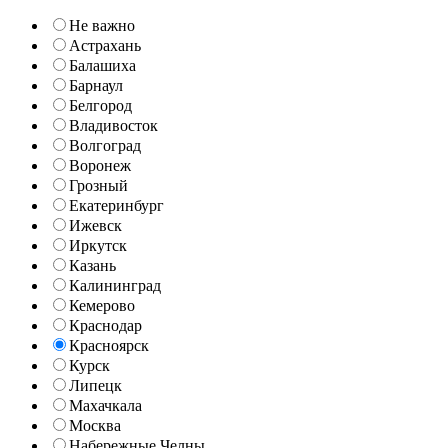
Не важно
Астрахань
Балашиха
Барнаул
Белгород
Владивосток
Волгоград
Воронеж
Грозный
Екатеринбург
Ижевск
Иркутск
Казань
Калининград
Кемерово
Краснодар
Красноярск
Курск
Липецк
Махачкала
Москва
Набережные Челны