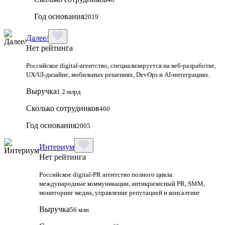
Год основания
2019
Далее/
Нет рейтинга
Российское digital-агентство, специализируется на веб-разработке,
UX/UI-дизайне, мобильных решениях, DevOps и AI-интеграциях.
Выручка
1 2 млрд
Сколько сотрудников
460
Год основания
2005
Интериум
Нет рейтинга
Российское digital-PR агентство полного цикла:
международные коммуникации, антикризисный PR, SMM,
мониторинг медиа, управление репутацией и консалтинг
Выручка
56 млн