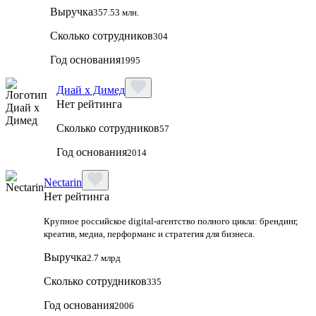
Выручка
357.53 млн.
Сколько сотрудников
304
Год основания
1995
Диай х Димед
Нет рейтинга
Сколько сотрудников
57
Год основания
2014
Nectarin
Нет рейтинга
Крупное российское digital‑агентство полного цикла: брендинг,
креатив, медиа, перформанс и стратегия для бизнеса.
Выручка
2.7 млрд
Сколько сотрудников
335
Год основания
2006