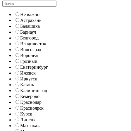
Не важно
Астрахань
Балашиха
Барнаул
Белгород
Владивосток
Волгоград
Воронеж
Грозный
Екатеринбург
Ижевск
Иркутск
Казань
Калининград
Кемерово
Краснодар
Красноярск
Курск
Липецк
Махачкала