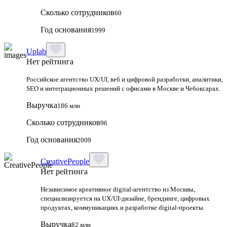
Сколько сотрудников
60
Год основания
1999
Uplab
Нет рейтинга
Российское агентство UX/UI, веб и цифровой разработки, аналитики,
SEO и интеграционных решений с офисами в Москве и Чебоксарах.
Выручка
186 млн
Сколько сотрудников
96
Год основания
2009
CreativePeople
Нет рейтинга
Независимое креативное digital‑агентство из Москвы,
специализируется на UX/UI‑дизайне, брендинге, цифровых
продуктах, коммуникациях и разработке digital‑проекты.
Выручка
82 млн