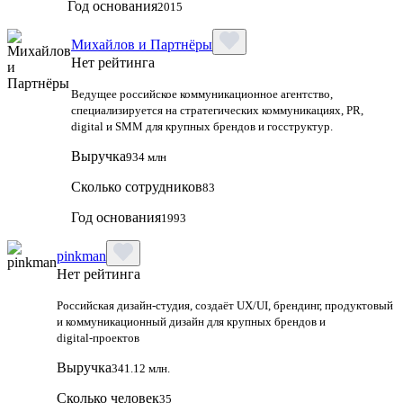
Год основания
2015
Михайлов и Партнёры
Нет рейтинга
Ведущее российское коммуникационное агентство,
специализируется на стратегических коммуникациях, PR,
digital и SMM для крупных брендов и госструктур.
Выручка
934 млн
Сколько сотрудников
83
Год основания
1993
pinkman
Нет рейтинга
Российская дизайн‑студия, создаёт UX/UI, брендинг, продуктовый
и коммуникационный дизайн для крупных брендов и
digital‑проектов
Выручка
341.12 млн.
Сколько человек
35