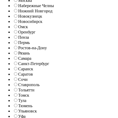
Москва
Набережные Челны
Нижний Новгород
Новокузнецк
Новосибирск
Омск
Оренбург
Пенза
Пермь
Ростов-на-Дону
Рязань
Самара
Санкт-Петербург
Саранск
Саратов
Сочи
Ставрополь
Тольятти
Томск
Тула
Тюмень
Ульяновск
Уфа