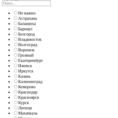
Не важно
Астрахань
Балашиха
Барнаул
Белгород
Владивосток
Волгоград
Воронеж
Грозный
Екатеринбург
Ижевск
Иркутск
Казань
Калининград
Кемерово
Краснодар
Красноярск
Курск
Липецк
Махачкала