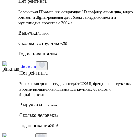
Нет рейтинга
Российская IT-компания, создающая 3D-графику, анимацию, видео-
контент и digital-решения для объектов недвижимости и
мультимедиа-проектов с 2004 г.
Выручка
71 млн
Сколько сотрудников
50
Год основания
2004
pinkman
Нет рейтинга
Российская дизайн‑студия, создаёт UX/UI, брендинг, продуктовый
и коммуникационный дизайн для крупных брендов и
digital‑проектов
Выручка
341.12 млн.
Сколько человек
35
Год основания
2016