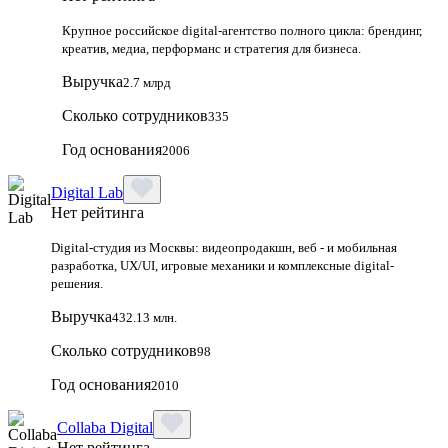
Крупное российское digital‑агентство полного цикла: брендинг,
креатив, медиа, перформанс и стратегия для бизнеса.
Выручка
2.7 млрд
Сколько сотрудников
335
Год основания
2006
Digital Lab
Нет рейтинга
Digital-студия из Москвы: видеопродакшн, веб - и мобильная
разработка, UX/UI, игровые механики и комплексные digital-
решения.
Выручка
432.13 млн.
Сколько сотрудников
98
Год основания
2010
Collaba Digital
Нет рейтинга