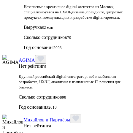
Независимое креативное digital‑агентство из Москвы,
специализируется на UX/UI‑дизайне, брендинге, цифровых
продуктах, коммуникациях и разработке digital‑проекты.
Выручка
82 млн
Сколько сотрудников
70
Год основания
2003
AGIMA
Нет рейтинга
Крупный российский digital‑интегратор: веб и мобильная
разработка, UX/UI, аналитика и комплексные IT‑решения для
бизнеса.
Сколько сотрудников
98
Год основания
2010
Михайлов и Партнёры
Нет рейтинга