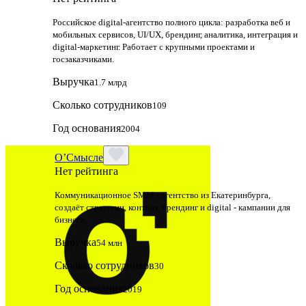
Российское digital-агентство полного цикла: разработка веб и
мобильных сервисов, UI/UX, брендинг, аналитика, интеграция и
digital-маркетинг. Работает с крупными проектами и
госзаказчиками.
Выручка
1.7 млрд
Сколько сотрудников
109
Год основания
2004
О’Смысле
Нет рейтинга
Коммуникационное SMM - агентство из Екатеринбурга,
создаёт стратегии, контент, брендинг и digital - кампании для
бизнеса.
Выручка
54 млн
Сколько сотрудников
30
Год основания
2019