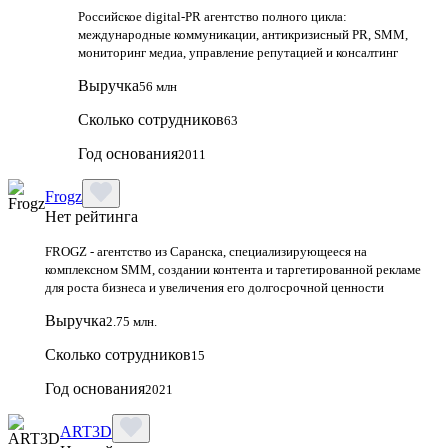
Российское digital-PR агентство полного цикла:
международные коммуникации, антикризисный PR, SMM,
мониторинг медиа, управление репутацией и консалтинг
Выручка
56 млн
Сколько сотрудников
63
Год основания
2011
Frogz
Нет рейтинга
FROGZ - агентство из Саранска, специализирующееся на
комплексном SMM, создании контента и таргетированной рекламе
для роста бизнеса и увеличения его долгосрочной ценности
Выручка
2.75 млн.
Сколько сотрудников
15
Год основания
2021
ART3D