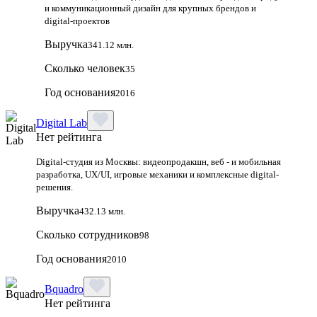
и коммуникационный дизайн для крупных брендов и
digital‑проектов
Выручка
341.12 млн.
Сколько человек
35
Год основания
2016
Digital Lab
Нет рейтинга
Digital-студия из Москвы: видеопродакшн, веб - и мобильная
разработка, UX/UI, игровые механики и комплексные digital-
решения.
Выручка
432.13 млн.
Сколько сотрудников
98
Год основания
2010
Bquadro
Нет рейтинга