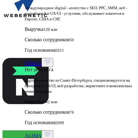
Международное digital - агентство с SEO, PPC, SMM, веб -
разработкой и UX/UI - услугами; обслуживает клиентов в
Европе, США и СНГ.
Выручка
120 млн
Сколько сотрудников
50
Год основания
2011
NIMAX
Нет рейтинга
Digital-агентство из Санкт-Петербурга, специализируется на
брендинге, UX/UI, веб-разработке, маркетинге и комплексных
коммуникациях.
Выручка
142 млн
Сколько сотрудников
76
Год основания
2009
AGIMA