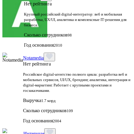
Нет рейтинга
Крупный российский digital‑интегратор: веб и мобильная
разработка, UX/UI, аналитика и комплексные IT‑решения для
бизнеса.
Сколько сотрудников
98
Год основания
2010
Notamedia
Нет рейтинга
Российское digital-агентство полного цикла: разработка веб и
мобильных сервисов, UI/UX, брендинг, аналитика, интеграция и
digital-маркетинг. Работает с крупными проектами и
госзаказчиками.
Выручка
1.7 млрд
Сколько сотрудников
109
Год основания
2004
Интериум