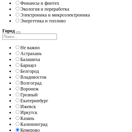
Финансы и финтех
Экология и переработка
Электроника и микроэлектроника
Энергетика и топливо
Город
Не важно
Астрахань
Балашиха
Барнаул
Белгород
Владивосток
Волгоград
Воронеж
Грозный
Екатеринбург
Ижевск
Иркутск
Казань
Калининград
Кемерово