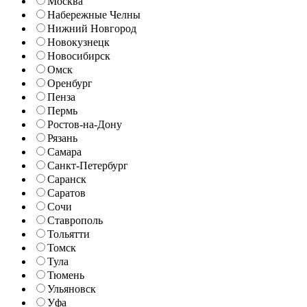
Москва
Набережные Челны
Нижний Новгород
Новокузнецк
Новосибирск
Омск
Оренбург
Пенза
Пермь
Ростов-на-Дону
Рязань
Самара
Санкт-Петербург
Саранск
Саратов
Сочи
Ставрополь
Тольятти
Томск
Тула
Тюмень
Ульяновск
Уфа