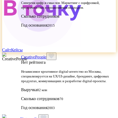
Синергия цифр и смыслов. Маркетинг с оцифровкой,
прозрачностью и проактивным подходом.
Сколько сотрудников
Год основания
2015
Сайт
Кейсы
CreativePeople
Нет рейтинга
Независимое креативное digital‑агентство из Москвы,
специализируется на UX/UI‑дизайне, брендинге, цифровых
продуктах, коммуникациях и разработке digital‑проекты.
Выручка
82 млн
Сколько сотрудников
70
Год основания
2003