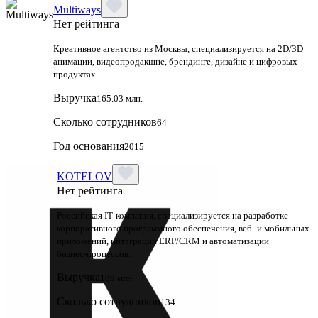
Multiways
Нет рейтинга
Креативное агентство из Москвы, специализируется на 2D/3D
анимации, видеопродакшне, брендинге, дизайне и цифровых
продуктах.
Выручка
165.03 млн.
Сколько сотрудников
64
Год основания
2015
KOTELOV
Нет рейтинга
Российская IT‑компания, специализируется на разработке
корпоративного программного обеспечения, веб‑ и мобильных
приложений, интеграции ERP/CRM и автоматизации
бизнес‑процессов.
Выручка
189 млн
Сколько сотрудников
134