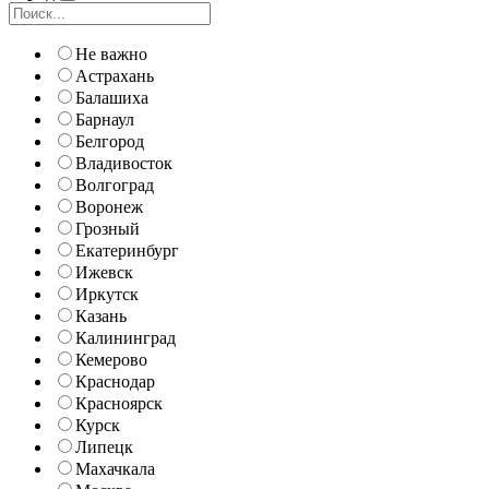
Не важно
Астрахань
Балашиха
Барнаул
Белгород
Владивосток
Волгоград
Воронеж
Грозный
Екатеринбург
Ижевск
Иркутск
Казань
Калининград
Кемерово
Краснодар
Красноярск
Курск
Липецк
Махачкала