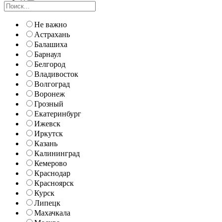
Не важно
Астрахань
Балашиха
Барнаул
Белгород
Владивосток
Волгоград
Воронеж
Грозный
Екатеринбург
Ижевск
Иркутск
Казань
Калининград
Кемерово
Краснодар
Красноярск
Курск
Липецк
Махачкала