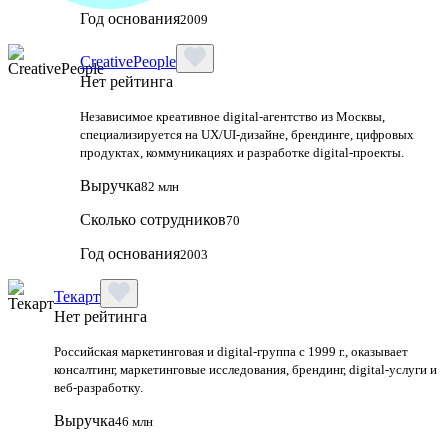
Год основания
2009
CreativePeople
Нет рейтинга
Независимое креативное digital‑агентство из Москвы,
специализируется на UX/UI‑дизайне, брендинге, цифровых
продуктах, коммуникациях и разработке digital‑проекты.
Выручка
82 млн
Сколько сотрудников
70
Год основания
2003
Текарт
Нет рейтинга
Российская маркетинговая и digital‑группа с 1999 г., оказывает
консалтинг, маркетинговые исследования, брендинг, digital‑услуги и
веб‑разработку.
Выручка
46 млн