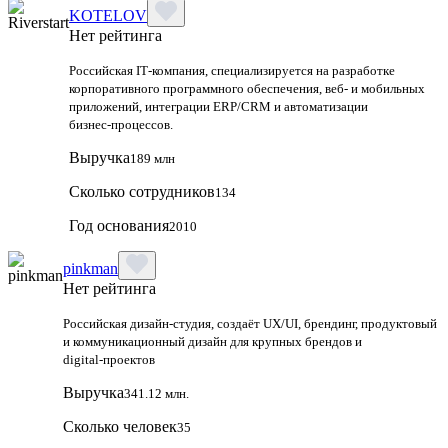
KOTELOV
Нет рейтинга
Российская IT‑компания, специализируется на разработке
корпоративного программного обеспечения, веб‑ и мобильных
приложений, интеграции ERP/CRM и автоматизации
бизнес‑процессов.
Выручка
189 млн
Сколько сотрудников
134
Год основания
2010
pinkman
Нет рейтинга
Российская дизайн‑студия, создаёт UX/UI, брендинг, продуктовый
и коммуникационный дизайн для крупных брендов и
digital‑проектов
Выручка
341.12 млн.
Сколько человек
35