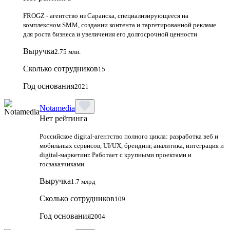
FROGZ - агентство из Саранска, специализирующееся на
комплексном SMM, создании контента и таргетированной рекламе
для роста бизнеса и увеличения его долгосрочной ценности
Выручка
2.75 млн.
Сколько сотрудников
15
Год основания
2021
Notamedia
Нет рейтинга
Российское digital-агентство полного цикла: разработка веб и
мобильных сервисов, UI/UX, брендинг, аналитика, интеграция и
digital-маркетинг. Работает с крупными проектами и
госзаказчиками.
Выручка
1.7 млрд
Сколько сотрудников
109
Год основания
2004