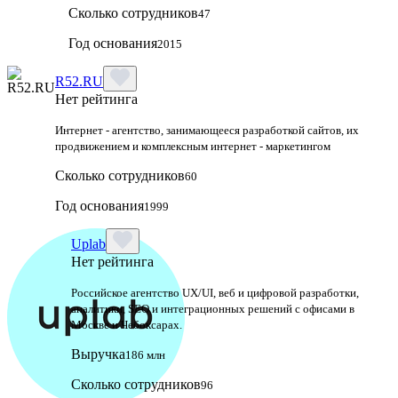
Сколько сотрудников
47
Год основания
2015
R52.RU
Нет рейтинга
Интернет - агентство, занимающееся разработкой сайтов, их
продвижением и комплексным интернет - маркетингом
Сколько сотрудников
60
Год основания
1999
Uplab
Нет рейтинга
Российское агентство UX/UI, веб и цифровой разработки,
аналитики, SEO и интеграционных решений с офисами в
Москве и Чебоксарах.
Выручка
186 млн
Сколько сотрудников
96