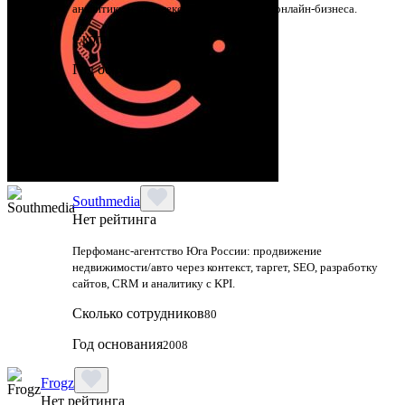
аналитику и комплексное продвижение онлайн-бизнеса.
Сколько сотрудников
Год основания
2017
Southmedia
Нет рейтинга
Перфоманс-агентство Юга России: продвижение
недвижимости/авто через контекст, таргет, SEO, разработку
сайтов, CRM и аналитику с KPI.
Сколько сотрудников
80
Год основания
2008
Frogz
Нет рейтинга