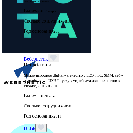
госзаказчиками.
Выручка
1.7 млрд
Сколько сотрудников
109
Год основания
2004
Вебернетик
Нет рейтинга
Международное digital - агентство с SEO, PPC, SMM, веб -
разработкой и UX/UI - услугами; обслуживает клиентов в
Европе, США и СНГ.
Выручка
120 млн
Сколько сотрудников
50
Год основания
2011
Uplab