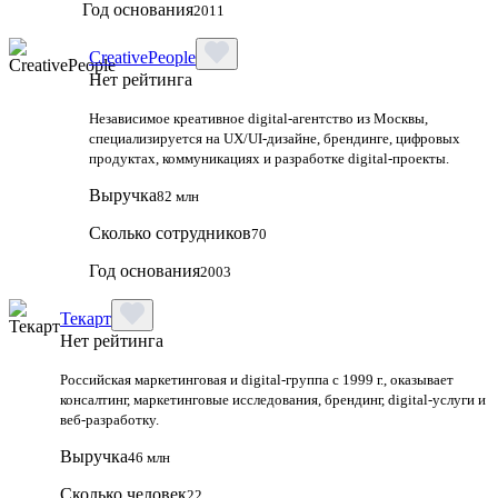
Год основания
2011
CreativePeople
Нет рейтинга
Независимое креативное digital‑агентство из Москвы,
специализируется на UX/UI‑дизайне, брендинге, цифровых
продуктах, коммуникациях и разработке digital‑проекты.
Выручка
82 млн
Сколько сотрудников
70
Год основания
2003
Текарт
Нет рейтинга
Российская маркетинговая и digital‑группа с 1999 г., оказывает
консалтинг, маркетинговые исследования, брендинг, digital‑услуги и
веб‑разработку.
Выручка
46 млн
Сколько человек
22