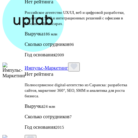
Нет рейтинга
Российское агентство UX/UI, веб и цифровой разработки,
аналитики, SEO и интеграционных решений с офисами в
Москве и Чебоксарах.
Выручка
186 млн
Сколько сотрудников
96
Год основания
2009
Импульс-Маркетинг
Нет рейтинга
Полносервисное digital-агентство из Саранска: разработка
сайтов, маркетинг 360°, SEO, SMM и аналитика для роста
бизнеса.
Выручка
24 млн
Сколько сотрудников
7
Год основания
2015