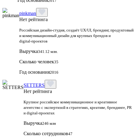
Год основания
2017
pinkman
Нет рейтинга
Российская дизайн‑студия, создаёт UX/UI, брендинг, продуктовый
и коммуникационный дизайн для крупных брендов и
digital‑проектов
Выручка
341.12 млн.
Сколько человек
35
Год основания
2016
SETTERS
Нет рейтинга
Крупное российское коммуникационное и креативное
агентство с экспертизой в стратегиях, креативе, брендинге, PR
и digital‑проектах
Выручка
246 млн
Сколько сотрудников
47