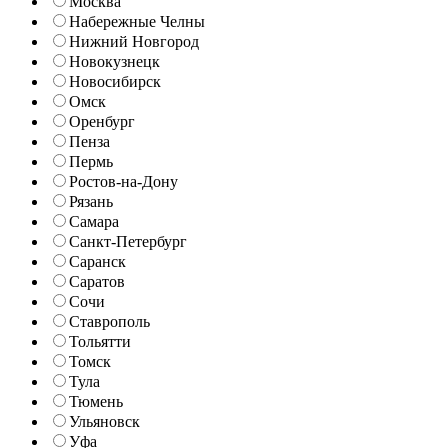
Москва
Набережные Челны
Нижний Новгород
Новокузнецк
Новосибирск
Омск
Оренбург
Пенза
Пермь
Ростов-на-Дону
Рязань
Самара
Санкт-Петербург
Саранск
Саратов
Сочи
Ставрополь
Тольятти
Томск
Тула
Тюмень
Ульяновск
Уфа