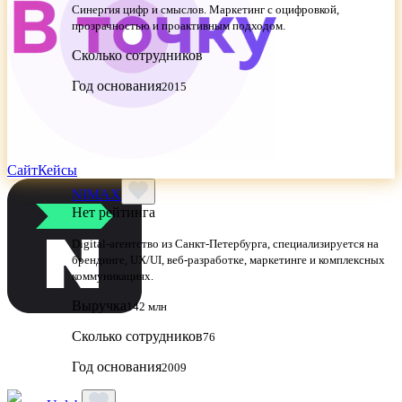
Синергия цифр и смыслов. Маркетинг с оцифровкой,
прозрачностью и проактивным подходом.
Сколько сотрудников
Год основания
2015
Сайт
Кейсы
NIMAX
Нет рейтинга
Digital-агентство из Санкт-Петербурга, специализируется на
брендинге, UX/UI, веб-разработке, маркетинге и комплексных
коммуникациях.
Выручка
142 млн
Сколько сотрудников
76
Год основания
2009