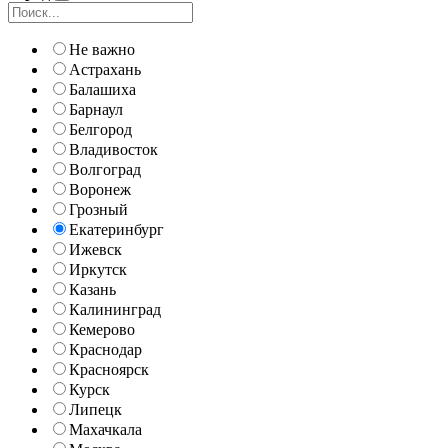
Не важно
Астрахань
Балашиха
Барнаул
Белгород
Владивосток
Волгоград
Воронеж
Грозный
Екатеринбург
Ижевск
Иркутск
Казань
Калининград
Кемерово
Краснодар
Красноярск
Курск
Липецк
Махачкала