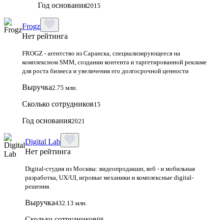
Год основания
2015
Frogz
Нет рейтинга
FROGZ - агентство из Саранска, специализирующееся на
комплексном SMM, создании контента и таргетированной рекламе
для роста бизнеса и увеличения его долгосрочной ценности
Выручка
2.75 млн.
Сколько сотрудников
15
Год основания
2021
Digital Lab
Нет рейтинга
Digital-студия из Москвы: видеопродакшн, веб - и мобильная
разработка, UX/UI, игровые механики и комплексные digital-
решения.
Выручка
432.13 млн.
Сколько сотрудников
98