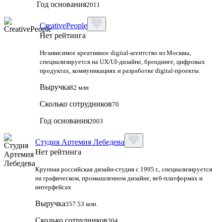
Год основания
2011
CreativePeople
Нет рейтинга
Независимое креативное digital‑агентство из Москвы,
специализируется на UX/UI‑дизайне, брендинге, цифровых
продуктах, коммуникациях и разработке digital‑проекты.
Выручка
82 млн
Сколько сотрудников
70
Год основания
2003
Студия Артемия Лебедева
Нет рейтинга
Крупная российская дизайн‑студия с 1995 г., специализируется
на графическом, промышленном дизайне, веб‑платформах и
интерфейсах
Выручка
357.53 млн.
Сколько сотрудников
304