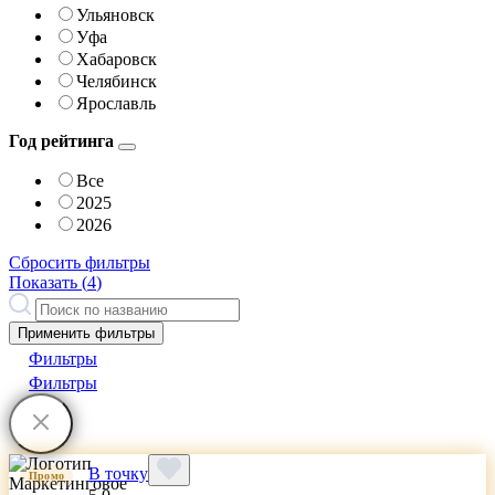
Ульяновск
Уфа
Хабаровск
Челябинск
Ярославль
Год рейтинга
Все
2025
2026
Сбросить фильтры
Показать (
4
)
Применить фильтры
Фильтры
Фильтры
В точку
Промо