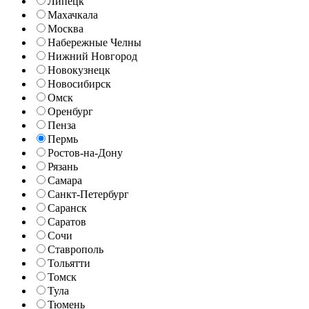
Липецк
Махачкала
Москва
Набережные Челны
Нижний Новгород
Новокузнецк
Новосибирск
Омск
Оренбург
Пенза
Пермь
Ростов-на-Дону
Рязань
Самара
Санкт-Петербург
Саранск
Саратов
Сочи
Ставрополь
Тольятти
Томск
Тула
Тюмень